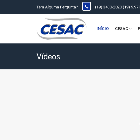
Tem Alguma Pergunta?
(19) 3430-2020 (19) 9.97
INÍCIO
CESAC
Vídeos